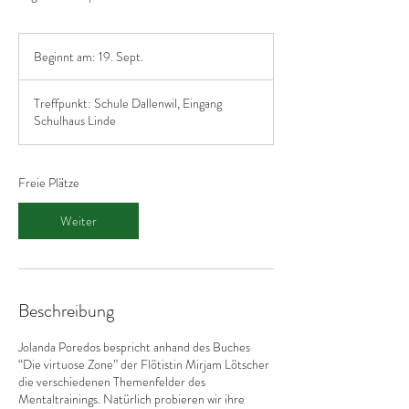
Beginnt am: 19. Sept.
B
e
g
Treffpunkt: Schule Dallenwil, Eingang
i
Schulhaus Linde
n
n
t
a
Freie Plätze
m
:
Weiter
1
9
.
S
e
Beschreibung
p
t
Jolanda Poredos bespricht anhand des Buches
.
“Die virtuose Zone” der Flötistin Mirjam Lötscher
die verschiedenen Themenfelder des
Mentaltrainings. Natürlich probieren wir ihre