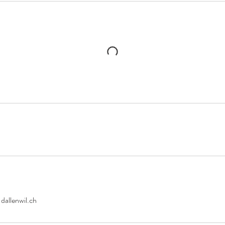
7
allenwil.ch