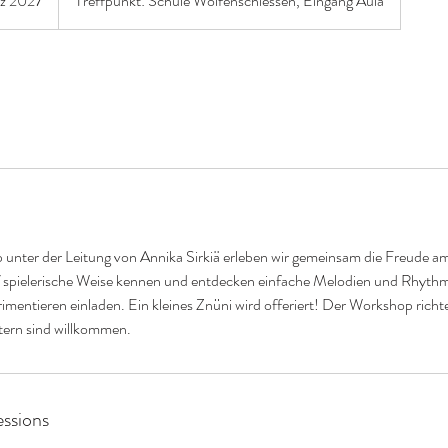
rz 2027
B
Treffpunkt: Schule Wolfenschiessen, Eingang Aula
e
g
i
n
n
t
a
m
:
6
nter der Leitung von Annika Sirkiä erleben wir gemeinsam die Freude am
.
f spielerische Weise kennen und entdecken einfache Melodien und Rhyth
M
entieren einladen. Ein kleines Znüni wird offeriert! Der Workshop richte
ä
ltern sind willkommen.
r
z
2
0
ssions
2