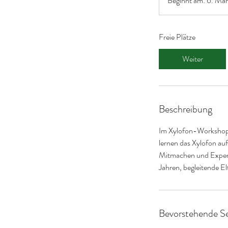
Beginnt am: 6. Mä
Freie Plätze
Weiter
Beschreibung
Im Xylofon-Workshop u
lernen das Xylofon au
Mitmachen und Experim
Jahren, begleitende E
Bevorstehende Se